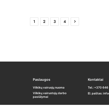
1
2
3
4
Paslaugos
Kontaktai
Vilkikų vairuojų nuoma
Tel.:
+370 646
Vilkikų vairuotojų darbo
El. paštas:
inf
pasiūlymai