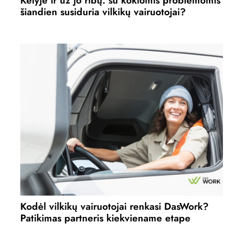
šiandien susiduria vilkikų vairuotojai?
Kodėl vilkikų vairuotojai renkasi DasWork?
Patikimas partneris kiekviename etape