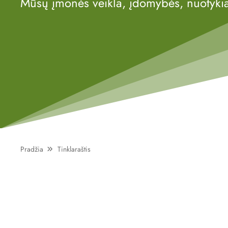
Mūsų įmonės veikla, įdomybės, nuotykiai
Pradžia
Tinklaraštis