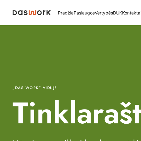
Pradžia
Paslaugos
Vertybės
DUK
Kontakta
„DAS WORK“ VIDUJE
Tinklarašt