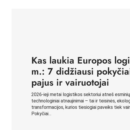
Kas laukia Europos log
m.: 7 didžiausi pokyčia
pajus ir vairuotojai
2026-ieji metai logistikos sektoriui atneš esminių
technologiniai atnaujinimai – tai ir teisinės, ekol
transformacijos, kurios tiesiogiai paveiks tiek va
Pokyčiai…