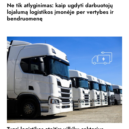
Ne tik atlyginimas: kaip ugdyti darbuotojų
lojalumą logistikos įmonėje per vertybes ir
bendruomenę
Tvari logistikos ateitis: vilkikų sektorius