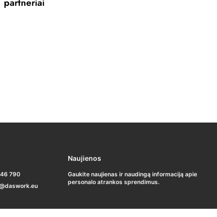
partneriai
Naujienos
 46 790
Gaukite naujienas ir naudingą informaciją apie
personalo atrankos sprendimus.
o@daswork.eu