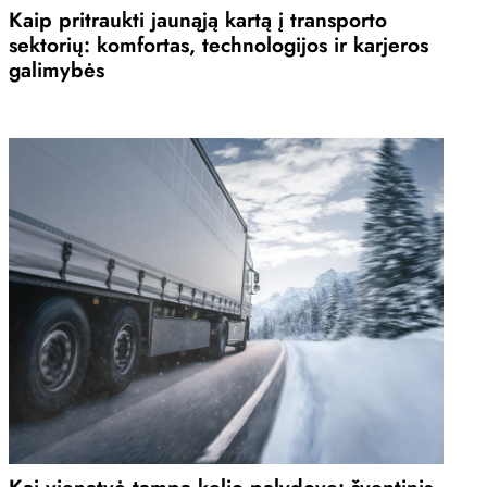
Kaip pritraukti jaunąją kartą į transporto
sektorių: komfortas, technologijos ir karjeros
galimybės
Kai vienatvė tampa kelio palydove: šventinis