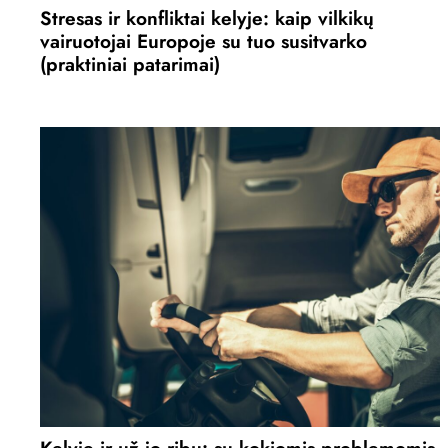
Stresas ir konfliktai kelyje: kaip vilkikų
vairuotojai Europoje su tuo susitvarko
(praktiniai patarimai)
Kelyje ir už jo ribų: su kokiomis problemomis