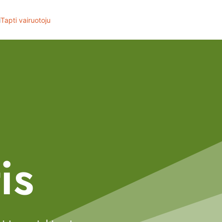
i
Tapti vairuotoju
is