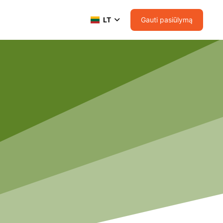
Gauti pasiūlymą
LT