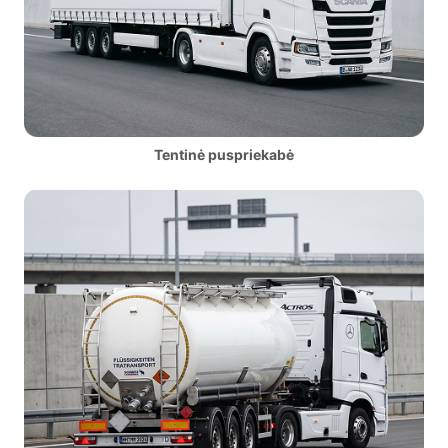
Tentinė puspriekabė