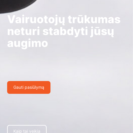
Vairuotojų trūkumas
neturi stabdyti jūsų
augimo
Gauti pasiūlymą
Kaip tai veikia