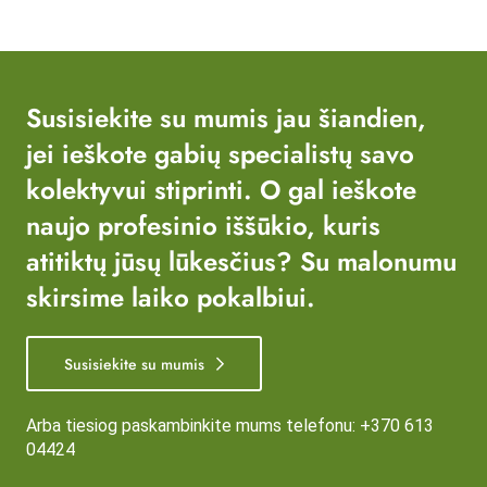
Susisiekite su mumis jau šiandien,
jei ieškote gabių specialistų savo
kolektyvui stiprinti. O gal ieškote
naujo profesinio iššūkio, kuris
atitiktų jūsų lūkesčius? Su malonumu
skirsime laiko pokalbiui.
Susisiekite su mumis
Arba tiesiog paskambinkite mums telefonu:
+370 613
04424