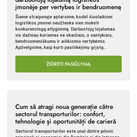
įmonėje per vertybes ir bendruomenę
Šiame straipsnyje aptarsime, kodėl šiuolaikinei
logistikos įmonei neužtenka vien mokėti
konkurencingą atlyginimą. Darbuotojų lojalumas
vis dažniau kuriamas ne skaičiais, o santykiais,
bendruomeniškumu ir aiškiomis vertybėmis.
Apžvelgsime, kaip kurti pasitikėjimu grįstą…
ŽIŪRĖTI PASIŪLYMĄ
Cum să atragi noua generație către
sectorul transporturilor: confort,
tehnologie și oportunități de carieră
Sectorul transporturilor este unul dintre pilonii