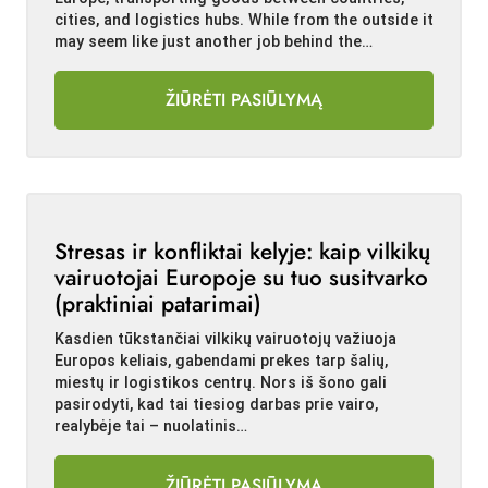
cities, and logistics hubs. While from the outside it
may seem like just another job behind the…
ŽIŪRĖTI PASIŪLYMĄ
Stresas ir konfliktai kelyje: kaip vilkikų
vairuotojai Europoje su tuo susitvarko
(praktiniai patarimai)
Kasdien tūkstančiai vilkikų vairuotojų važiuoja
Europos keliais, gabendami prekes tarp šalių,
miestų ir logistikos centrų. Nors iš šono gali
pasirodyti, kad tai tiesiog darbas prie vairo,
realybėje tai – nuolatinis…
ŽIŪRĖTI PASIŪLYMĄ