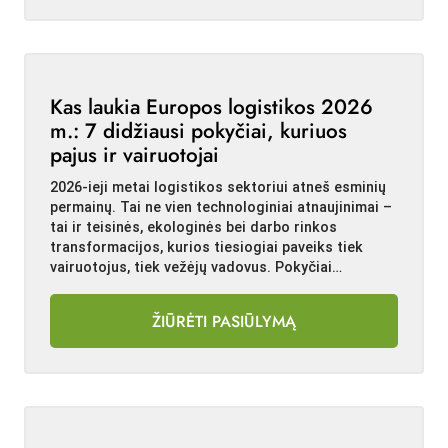
Kas laukia Europos logistikos 2026
m.: 7 didžiausi pokyčiai, kuriuos
pajus ir vairuotojai
2026-ieji metai logistikos sektoriui atneš esminių
permainų. Tai ne vien technologiniai atnaujinimai –
tai ir teisinės, ekologinės bei darbo rinkos
transformacijos, kurios tiesiogiai paveiks tiek
vairuotojus, tiek vežėjų vadovus. Pokyčiai…
ŽIŪRĖTI PASIŪLYMĄ