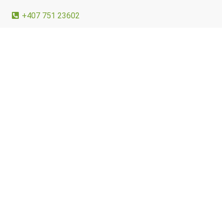
+407 751 23602
andrei@daswork.eu
Bulevardul Iuliu Maniu 6L, Spaces Campus 6, et. 1,
București 061072
Daugpilis, Latvija
+371 22 44 27 27
infolv@daswork.eu
Raiņa iela 20, LV-5401, Daugpilis, Latvija
© 2026 UAB „DasWork Group“