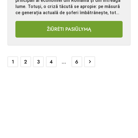
principali ai economiei din România și din întreaga
lume. Totuși, o criză tăcută se apropie: pe măsură
ce generația actuală de șoferi îmbătrânește, tot…
ŽIŪRĖTI PASIŪLYMĄ
1
2
3
4
…
6