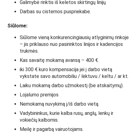
Galimybė rinktis iš keletos skirtingų linijų.
Darbas su cisternos puspriekabe.
Siūlome:
Siūlome vieną konkurencingiausių atlyginimų rinkoje
– jis priklauso nuo pasirinktos linijos ir kadencijos
trukmės.
Kas savaitę mokamą avansą – 400 €.
iki 300 € kuro kompensacija jei į darbo vietą
vykstate savo automobiliu / lėktuvu / keltu / ar kt.
Laiku mokamą darbo užmokestį (be atskaitymų).
Lojalumo premijos
Nemokamą nuvykimą į/iš darbo vietą.
Vadybininkus, kurie kalba rusų, anglų, lenkų ir
vokiečių kalbomis.
Meilę ir pagarbą vairuotojams.