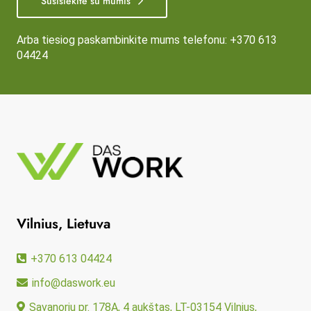
Susisiekite su mumis
Arba tiesiog paskambinkite mums telefonu:
+370 613
04424
Vilnius, Lietuva
+370 613 04424
info@daswork.eu
Savanorių pr. 178A, 4 aukštas, LT-03154 Vilnius,