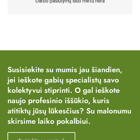
Darbo pasiūlymų šiuo metu nėra
Susisiekite su mumis jau šiandien,
jei ieškote gabių specialistų savo
kolektyvui stiprinti. O gal ieškote
naujo profesinio iššūkio, kuris
atitiktų jūsų lūkesčius? Su malonumu
skirsime laiko pokalbiui.