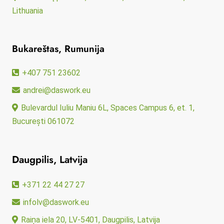
Lithuania
Bukareštas, Rumunija
+407 751 23602
andrei@daswork.eu
Bulevardul Iuliu Maniu 6L, Spaces Campus 6, et. 1,
București 061072
Daugpilis, Latvija
+371 22 44 27 27
infolv@daswork.eu
Raiņa iela 20, LV-5401, Daugpilis, Latvija