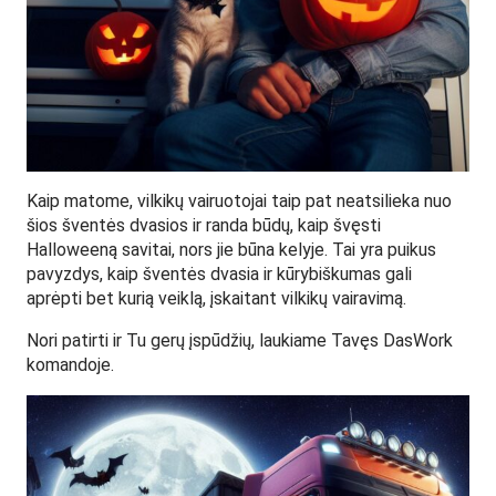
Kaip matome, vilkikų vairuotojai taip pat neatsilieka nuo
šios šventės dvasios ir randa būdų, kaip švęsti
Halloweeną savitai, nors jie būna kelyje. Tai yra puikus
pavyzdys, kaip šventės dvasia ir kūrybiškumas gali
aprėpti bet kurią veiklą, įskaitant vilkikų vairavimą.
Nori patirti ir Tu gerų įspūdžių, laukiame Tavęs DasWork
komandoje.