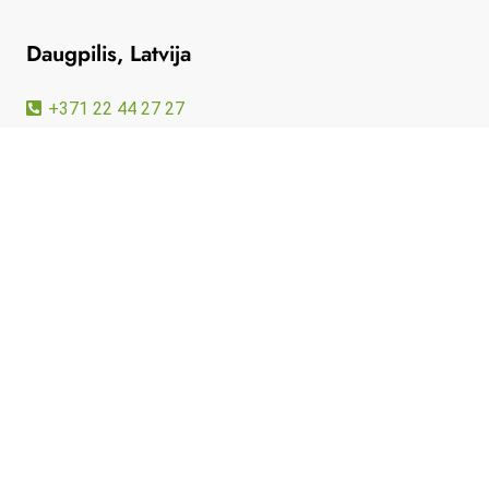
Daugpilis, Latvija
+371 22 44 27 27
infolv@daswork.eu
Raiņa iela 20, LV-5401, Daugpilis, Latvija
© 2026 UAB „DasWork Group“
Sukūrė
Puslapių kūrimas
Privatumo politika