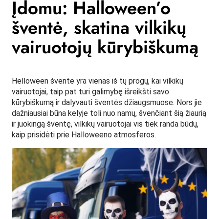
Įdomu: Halloween’o
šventė, skatina vilkikų
vairuotojų kūrybiškumą
Helloween šventė yra vienas iš tų progų, kai vilkikų
vairuotojai, taip pat turi galimybę išreikšti savo
kūrybiškumą ir dalyvauti šventės džiaugsmuose. Nors jie
dažniausiai būna kelyje toli nuo namų, švenčiant šią žiaurią
ir juokingą šventę, vilkikų vairuotojai vis tiek randa būdų,
kaip prisidėti prie Halloweeno atmosferos.