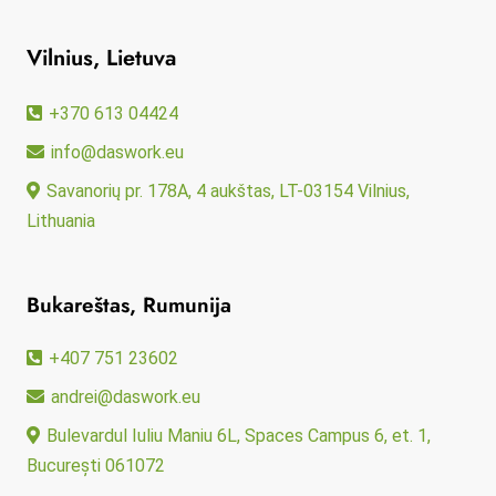
Vilnius, Lietuva
+370 613 04424
info@daswork.eu
Savanorių pr. 178A, 4 aukštas, LT-03154 Vilnius,
Lithuania
Bukareštas, Rumunija
+407 751 23602
andrei@daswork.eu
Bulevardul Iuliu Maniu 6L, Spaces Campus 6, et. 1,
București 061072